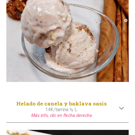
Helado de
canela y baklava oasis
1
4
€/tarrina ½ L.
Más info, clic en flecha derecha