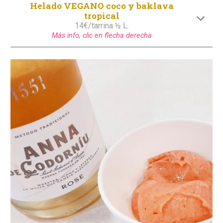
Helado
VEGANO
coco y
baklava
tropical
1
4
€/tarrina ½ L.
Más
info
, clic en flecha derecha