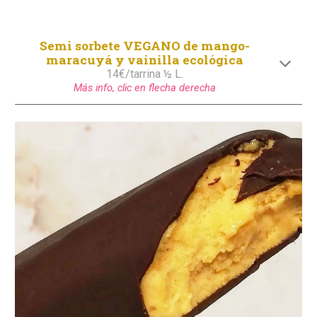
Semi
s
orbete
VEGANO
de mango-
maracuyá y vainilla ecológica
1
4
€/tarrina ½ L.
Más info, clic en flecha derecha