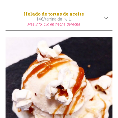
Helado de
tortas de aceite
14€/tarrina de
½ L.
Más info, clic en flecha derecha