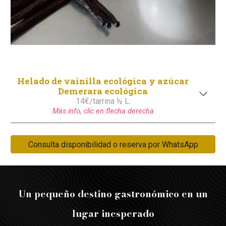
Helado de
vainilla ecológica y azúcar
Demerara ecológica
1
4
€/tarrina ½ L.
Más info, clic en flecha derecha
Consulta disponibilidad o reserva por WhatsApp
Un pequeño destino gastronómico en un
lugar inesperado