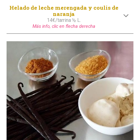
Helado de leche merengada y coulis de
naranja
1
4
€/tarrina ½ L.
Más info, clic en flecha derecha