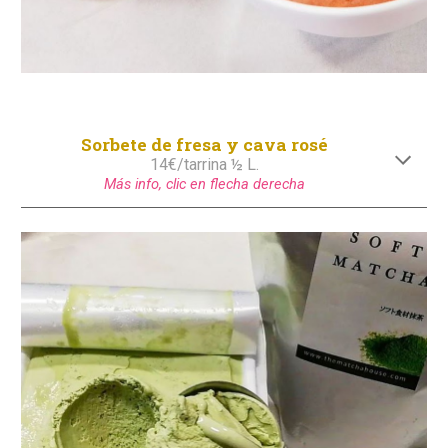
Sorbete de fresa y cava rosé
1
4
€/tarrina ½ L.
Más info, clic en flecha derecha