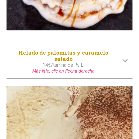
Helado de
palomitas y caramelo
salado
1
4
€/tarrina de
½ L.
Más info, clic en flecha derecha