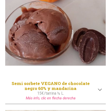
Semi
sorbete
VEGANO de chocolate
negro
60
% y mandarina
1
5
€/tarrina ½ L.
Más info, clic en flecha derecha